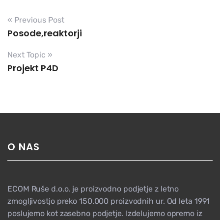
« Previous Post
Posode,reaktorji
Next Topic »
Projekt P4D
O NAS
ECOM Ruše d.o.o. je proizvodno podjetje z letno
zmogljivostjo preko 150.000 proizvodnih ur. Od leta 1991
poslujemo kot zasebno podjetje. Izdelujemo opremo iz